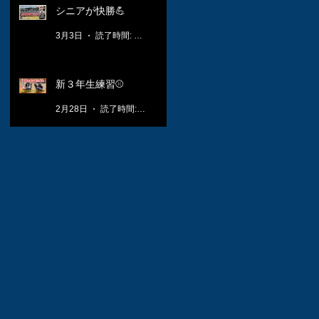
シニアが快勝💪
3月3日
読了時間: 1分
新３年生練習⚾️
2月28日
読了時間: 1分