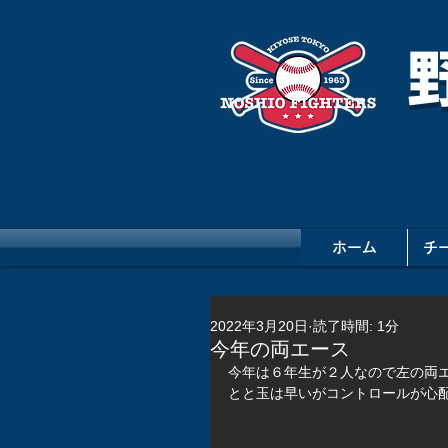
ホーム
チ
2022年3月20日
読了時間: 1分
今年の両エース
今年は６年生が２人なので左の両
とと玉は早いがコントロールが心