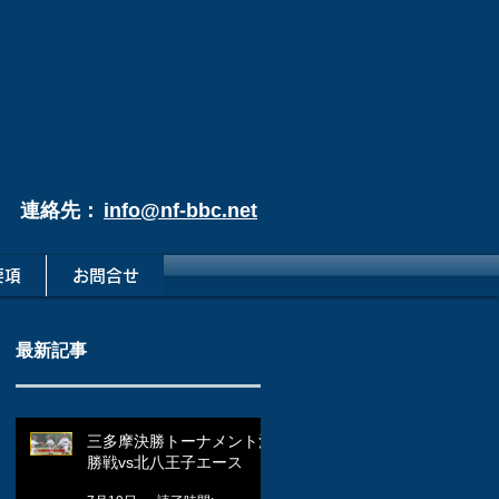
連絡先：
info@nf-bbc.net
要項
お問合せ
最新記事
三多摩決勝トーナメント決
勝戦vs北八王子エース