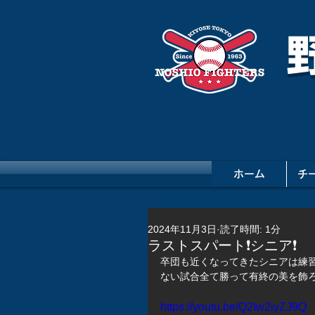
ホーム
チ
2024年11月3日
読了時間: 1分
ラストスパート❗️シニア❗️
卒団も近くなってきたシニアは練習
ない試合全て勝って有終の美を飾ろ
https://youtu.be/Q2Iw2iyZJ9Q