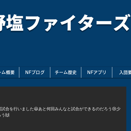
野塩ファイターズ
ーム概要
NFブログ
チーム歴史
NFアプリ
入団
試合を行いました😃あと何回みんなと試合ができるのだろう😢少
う🙌