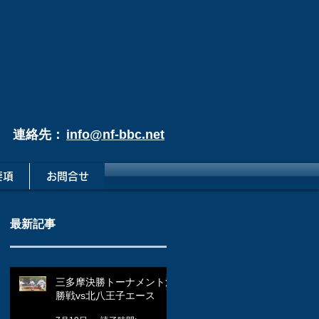
連絡先：
info@nf-bbc.net
要項
お問合せ
最新記事
三多摩決勝トーナメント決
勝戦vs北八王子エース