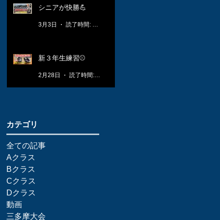
シニアが快勝💪
3月3日
読了時間: 1分
新３年生練習⚾️
2月28日
読了時間: 1分
​カテゴリ
全ての記事
Aクラス
Bクラス
Cクラス
Dクラス
動画
三多摩大会