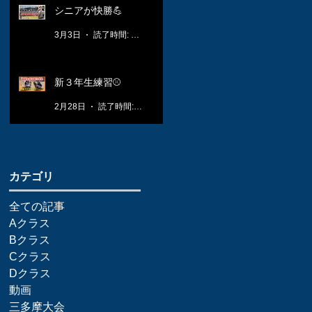
シニアが快勝💪
3月3日
読了時間: 1分
新３年生練習⚾️
2月28日
読了時間: 1分
​カテゴリ
全ての記事
Aクラス
Bクラス
Cクラス
Dクラス
動画
三多摩大会