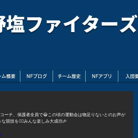
野塩ファイターズ
ーム概要
NFブログ
チーム歴史
NFアプリ
入団
手、コーチ、保護者全員で😀この頃の運動会は物足りないとのお声が
競技を🏃‍♂️みんな楽しみ大成功🎉
w