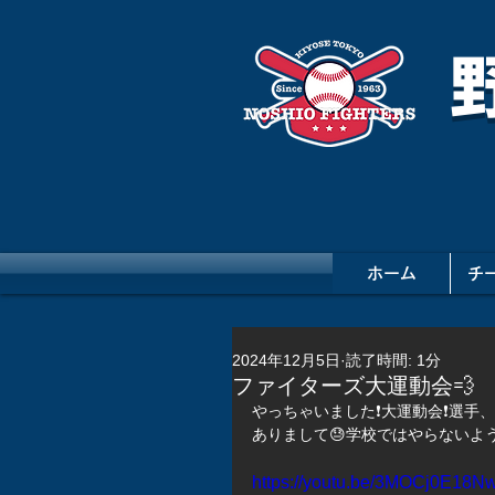
ホーム
チ
2024年12月5日
読了時間: 1分
ファイターズ大運動会💨
やっちゃいました❗️大運動会❗️選
ありまして😓学校ではやらないような
https://youtu.be/3MOCj0E18N