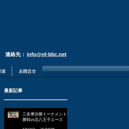
連絡先：
info@nf-bbc.net
要項
お問合せ
最新記事
三多摩決勝トーナメント決
勝戦vs北八王子エース