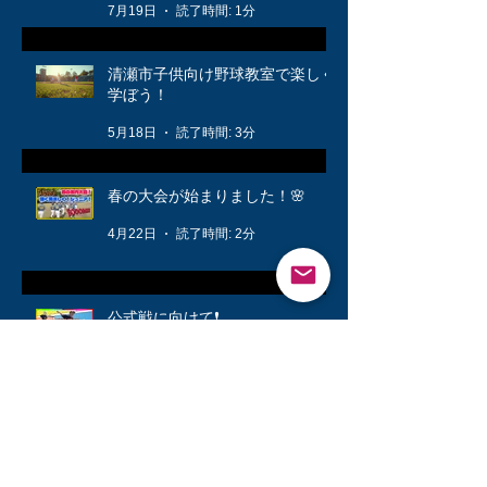
7月19日
読了時間: 1分
清瀬市子供向け野球教室で楽しく
学ぼう！
5月18日
読了時間: 3分
春の大会が始まりました！🌸
4月22日
読了時間: 2分
公式戦に向けて❗️
3月12日
読了時間: 1分
キッズ👦柔軟体操は大切🤸
3月6日
読了時間: 1分