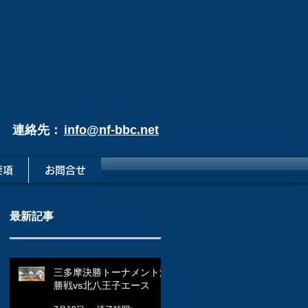
連絡先：
info@nf-bbc.net
要項
お問合せ
最新記事
三多摩決勝トーナメント決
勝戦vs北八王子エース