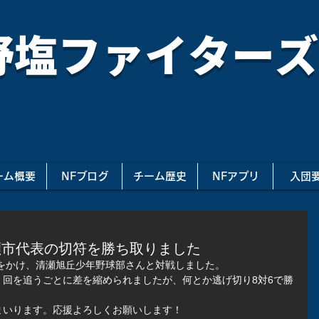
野塩ファイターズ
ーム概要
NFブログ
チーム歴史
NFアプリ
入団
瀬市代表の切符を勝ち取りました
をかけ、清瀬旭丘少年野球部さんと対戦しました。
回を追うごとに差を縮められましたが、何とか逃げ切り8対6で勝
まいります。応援よろしくお願いします！