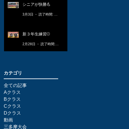
シニアが快勝💪
3月3日
読了時間: 1分
新３年生練習⚾️
2月28日
読了時間: 1分
​カテゴリ
全ての記事
Aクラス
Bクラス
Cクラス
Dクラス
動画
三多摩大会