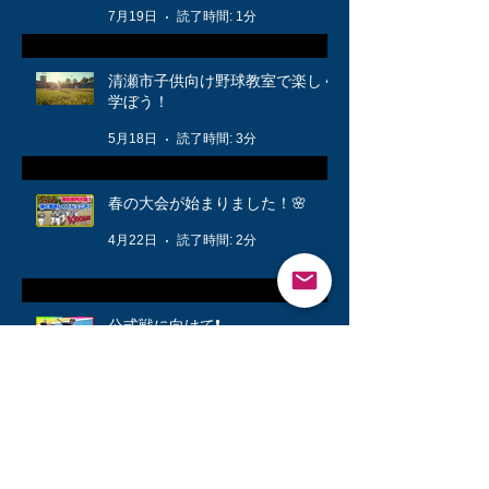
7月19日
読了時間: 1分
清瀬市子供向け野球教室で楽しく
学ぼう！
5月18日
読了時間: 3分
春の大会が始まりました！🌸
4月22日
読了時間: 2分
公式戦に向けて❗️
3月12日
読了時間: 1分
キッズ👦柔軟体操は大切🤸
3月6日
読了時間: 1分