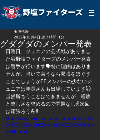
野塩ファイターズ
玉澤代表
2022年10月4日
読了時間: 1分
グダグダのメンバー発表
日曜日、ジュニアの公式戦がありまし
た😀野塩ファイターズのメンバー発表
は選手が行います🗣特に理由はありま
せんが、強いて言うなら緊張をほぐす
ことでしょうか💆‍♂️メンバーの少ないジ
ュニアは年長さんも出場しています🙀
当然勝ちうことはできませんが、経験
と楽しさを求めるので問題なし✌️次回
は頑張ろう💪‼️
https://video.wixstatic.com/video/935367_5b
298503c67b42af8586f48e90652305/480p/m
p4/file.mp4