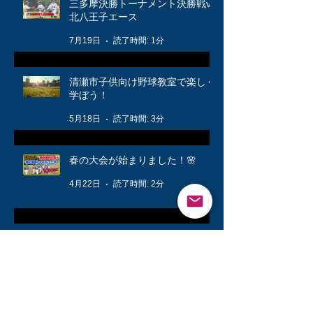
三多摩決勝トーナメント決勝戦vs
北八王子エース
7月19日
読了時間: 1分
清瀬市子供向け野球教室で楽しく
学ぼう！
5月18日
読了時間: 3分
春の大会が始まりました！🌸
4月22日
読了時間: 2分
公式戦に向けて❗️
3月12日
読了時間: 1分