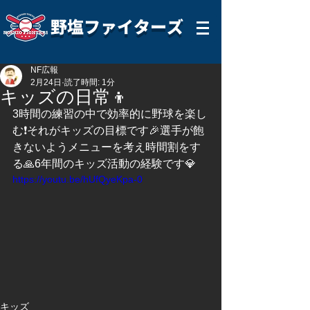
野塩ファイターズ
NF広報
2月24日
読了時間: 1分
キッズの日常👦
3時間の練習の中で効率的に野球を楽し
む❗️それがキッズの目標です🎉選手が飽
きないようメニューを考え時間割をす
る🙏6年間のキッズ活動の経験です💎
https://youtu.be/hUfQyeKpa-0
キッズ