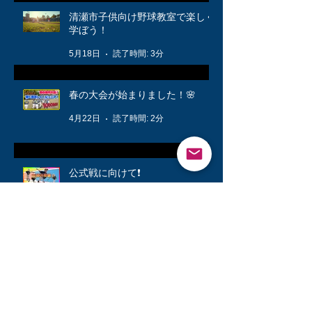
清瀬市子供向け野球教室で楽しく
学ぼう！
5月18日
読了時間: 3分
春の大会が始まりました！🌸
4月22日
読了時間: 2分
公式戦に向けて❗️
3月12日
読了時間: 1分
キッズ👦柔軟体操は大切🤸
3月6日
読了時間: 1分