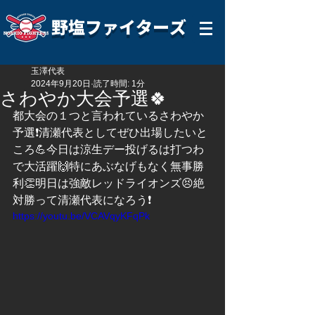
野塩ファイターズ
玉澤代表
2024年9月20日
読了時間: 1分
さわやか大会予選🍀
都大会の１つと言われているさわやか
予選❗️清瀬代表としてぜひ出場したいと
ころ💪今日は涼生デー投げるは打つわ
で大活躍🙌特にあぶなげもなく無事勝
利👏明日は強敵レッドライオンズ😣絶
対勝って清瀬代表になろう❗️
https://youtu.be/VCAVqyKFqPk