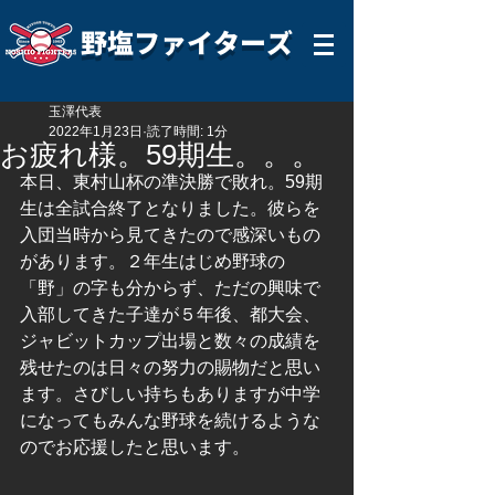
野塩ファイターズ
玉澤代表
2022年1月23日
読了時間: 1分
お疲れ様。59期生。。。
本日、東村山杯の準決勝で敗れ。59期
生は全試合終了となりました。彼らを
入団当時から見てきたので感深いもの
があります。２年生はじめ野球の
「野」の字も分からず、ただの興味で
入部してきた子達が５年後、都大会、
ジャビットカップ出場と数々の成績を
残せたのは日々の努力の賜物だと思い
ます。さびしい持ちもありますが中学
になってもみんな野球を続けるような
のでお応援したと思います。