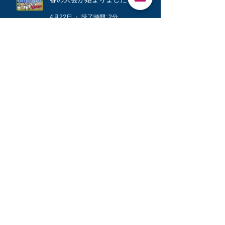
4月22日
読了時間: 2分
公式戦に向けて❗️
3月12日
読了時間: 1分
キッズ👦柔軟体操は大切🤸
3月6日
読了時間: 1分
シニアが快勝💪
3月3日
読了時間: 1分
新３年生練習⚾️