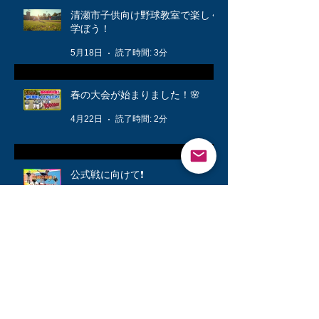
清瀬市子供向け野球教室で楽しく
学ぼう！
5月18日
読了時間: 3分
春の大会が始まりました！🌸
4月22日
読了時間: 2分
公式戦に向けて❗️
3月12日
読了時間: 1分
キッズ👦柔軟体操は大切🤸
3月6日
読了時間: 1分