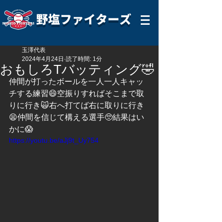
野塩ファイターズ
玉澤代表
2024年4月24日
読了時間: 1分
おもしろTバッティング🤣
仲間が打ったボールを一人一人キャッ
チする練習😄空振りすればそこまで取
りに行き🙀右へ打てば右に取りに行き
😫仲間を信じて構える選手🥺結果はい
かに😱
https://youtu.be/aJj9t_Uy754